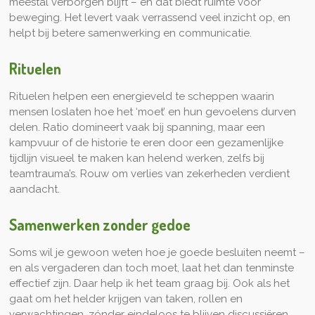
meestal verborgen blijft – en dat biedt ruimte voor
beweging. Het levert vaak verrassend veel inzicht op, en
helpt bij betere samenwerking en communicatie.
Rituelen
Rituelen helpen een energieveld te scheppen waarin
mensen loslaten hoe het ‘moet’ en hun gevoelens durven
delen. Ratio domineert vaak bij spanning, maar een
kampvuur of de historie te eren door een gezamenlijke
tijdlijn visueel te maken kan helend werken, zelfs bij
teamtrauma’s. Rouw om verlies van zekerheden verdient
aandacht.
Samenwerken zonder gedoe
Soms wil je gewoon weten hoe je goede besluiten neemt –
en als vergaderen dan toch moet, laat het dan tenminste
effectief zijn. Daar help ik het team graag bij. Ook als het
gaat om het helder krijgen van taken, rollen en
verwachtingen, zónder eindeloos te blijven discussiëren.