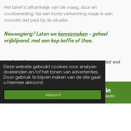
Het tarief is afhankelijk van de vraag, duur en
voorbereiding. Na een korte verkenning maak ik een
voorstel dat past bij de situatie.
Nieuwsgierig? Laten we
kennismaken
– geheel
vrijblijvend, met een kop koffie of thee.
* In
Deep Democracy
staat ‘Harry’ symbool voor ‘dat wat
Deze website gebruikt cookies voor analyse-
anders is'.
doeleinden en/of het tonen van advertenties.
Door gebruik te blijven maken van de site gaat
u hiermee akkoord.
Akkoord
E-mailadres
Kaart
LinkedIn
Margreet Joosen
Systemisch werker & coach
Contact
info@margreetjoosen.nl
© 2026 margreetjoosen.nl
Powered by
JouwWeb